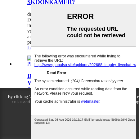
SKOONKAMER?
deur admin op 25-07-07
Die toepaslike waarde van die toevoerlugvolume
in 'n skoonkamer is nie vas nie, maar hang af van
verskeie faktore, insluitend die skoonheidsvlak,
area, hoogte, aantal personeel en
prosesvereistes...
Lees meer
DEKORASIE-UITLEGVEREISTES
VAN PROFESSIONELE
SKOONKAMER
By clicking 'Agree All', you agree to the storage of cookies on your device
deur admin op 25-07-03
enhance site navigation, analyze site usage and assist with our marketin
efforts.
Die versieringsuitlegvereistes van professionele
skoonkamers moet verseker dat die
omgewingsvriendelikheid, temperatuur en
humiditeit, lugvloei-organisasie, ens. aan die
Agree All
Reject All
produksievereistes voldoen...
Lees meer