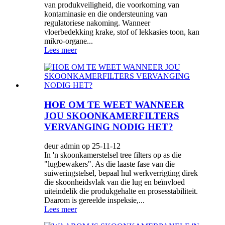
van produkveiligheid, die voorkoming van
kontaminasie en die ondersteuning van
regulatoriese nakoming. Wanneer
vloerbedekking krake, stof of lekkasies toon, kan
mikro-organe...
Lees meer
HOE OM TE WEET WANNEER
JOU SKOONKAMERFILTERS
VERVANGING NODIG HET?
deur admin op 25-11-12
In 'n skoonkamerstelsel tree filters op as die
"lugbewakers". As die laaste fase van die
suiweringstelsel, bepaal hul werkverrigting direk
die skoonheidsvlak van die lug en beïnvloed
uiteindelik die produkgehalte en prosesstabiliteit.
Daarom is gereelde inspeksie,...
Lees meer