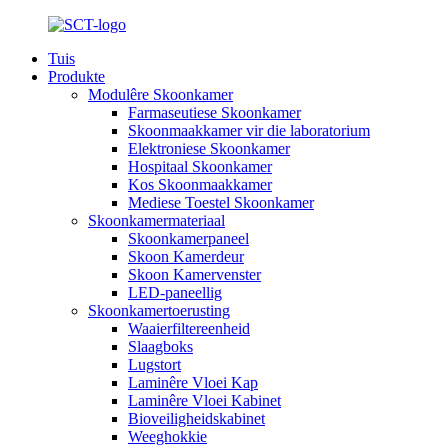
Tuis
Produkte
Modulêre Skoonkamer
Farmaseutiese Skoonkamer
Skoonmaakkamer vir die laboratorium
Elektroniese Skoonkamer
Hospitaal Skoonkamer
Kos Skoonmaakkamer
Mediese Toestel Skoonkamer
Skoonkamermateriaal
Skoonkamerpaneel
Skoon Kamerdeur
Skoon Kamervenster
LED-paneellig
Skoonkamertoerusting
Waaierfiltereenheid
Slaagboks
Lugstort
Laminêre Vloei Kap
Laminêre Vloei Kabinet
Bioveiligheidskabinet
Weeghokkie