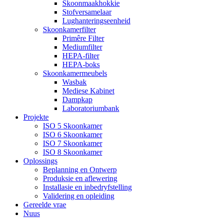
Skoonmaakhokkie
Stofversamelaar
Lughanteringseenheid
Skoonkamerfilter
Primêre Filter
Mediumfilter
HEPA-filter
HEPA-boks
Skoonkamermeubels
Wasbak
Mediese Kabinet
Dampkap
Laboratoriumbank
Projekte
ISO 5 Skoonkamer
ISO 6 Skoonkamer
ISO 7 Skoonkamer
ISO 8 Skoonkamer
Oplossings
Beplanning en Ontwerp
Produksie en aflewering
Installasie en inbedryfstelling
Validering en opleiding
Gereelde vrae
Nuus